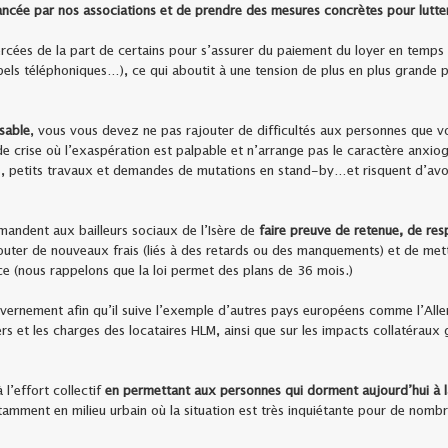
ancée par nos associations et de prendre des mesures concrètes pour lutter 
cées de la part de certains pour s’assurer du paiement du loyer en temps e
ls téléphoniques…), ce qui aboutit à une tension de plus en plus grande pou
nsable
, vous vous devez ne pas rajouter de difficultés aux personnes que 
 de crise où l’exaspération est palpable et n’arrange pas le caractère anx
s, petits travaux et demandes de mutations en stand-by…et risquent d’avoi
mandent aux bailleurs sociaux de l’Isère de
faire preuve de retenue, de res
uter de nouveaux frais (liés à des retards ou des manquements) et de mett
ace (nous rappelons que la loi permet des plans de 36 mois.)
gouvernement afin qu’il suive l’exemple d’autres pays européens comme l’All
s et les charges des locataires HLM, ainsi que sur les impacts collatéraux g
l’effort collectif
en permettant aux personnes qui dorment aujourd’hui à l
tamment en milieu urbain où la situation est très inquiétante pour de nombr