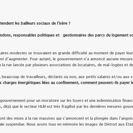
tendent les bailleurs sociaux de l’Isère ?
ndons, responsables politiques et gestionnaires des parcs du logement soc
ires modestes se trouvaient en grande difficulté au moment de payer leurs
ient d’augmenter. Pour autant, le gouvernement n’a annoncé aucune mesure d
 la rue lancée par plusieurs associations de locataires, de mal-logées et d
 beaucoup de travailleurs, déclarés ou non, aux petits salaires et/ou aux st
s charges énergétiques liées au confinement, comment peuvent-ils payer leur
le gouvernement pour un moratoire sur les loyers et une indemnisation finan
, déjà que le secteur HLM est très fragilisé par les dernières mesures gou
ont des mises à la rue massives qui s’annoncent et la plongée dans l’angois
nale suspendue. Nous avons tous en mémoire les images de Détroit aux État