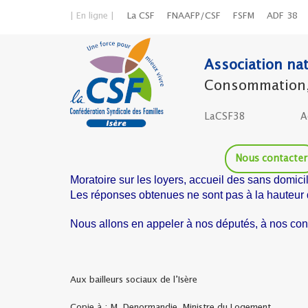
| En ligne |
La CSF
FNAAFP/CSF
FSFM
ADF 38
Association nat
Consommation, l
LaCSF38
A
Nous contacter
Moratoire sur les loyers, accueil des sans domicil
Les réponses obtenues ne sont pas à la hauteur 
Nous allons en appeler à nos députés, à nos c
Aux bailleurs sociaux de l’Isère
Copie à : M. Denormandie, Ministre du Logement