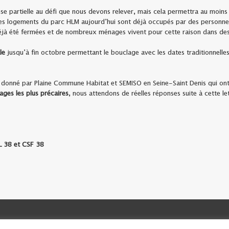
 partielle au défi que nous devons relever, mais cela permettra au moins d
es logements du parc HLM aujourd’hui sont déjà occupés par des personne
déjà été fermées et de nombreux ménages vivent pour cette raison dans des
le
jusqu’à fin octobre permettant le bouclage avec les dates traditionnell
 donné par Plaine Commune Habitat et SEMISO en Seine-Saint Denis qui ont 
ges les plus précaires
, nous attendons de réelles réponses suite à cette le
L 38 et CSF 38
 La CSF
La CSF d