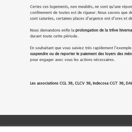
Certes ces logements, non meublés, ne sont qu’une réponse
confinement de toutes est de rigueur. Nous savons que d
sont saturées, certaines places d’urgence ont d’ores et 
Nous demandons enfin la
prolongation de la trêve hiverna
durant toute cette période.
En souhaitant que vous suiviez très rapidement l’exemple
suspendre ou de reporter le paiement des loyers des ména
pour engager avec vous les actions nécessaires.
Les associations CGL 38, CLCV 38, Indecosa CGT 38, DA
Politique de confidentialité
Copyright ©2022 |