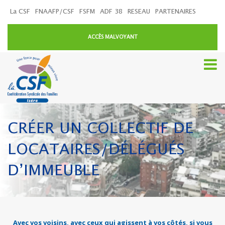
La CSF
FNAAFP/CSF
FSFM
ADF 38
RESEAU
PARTENAIRES
ACCÈS MALVOYANT
CRÉER UN COLLECTIF DE
LOCATAIRES/DÉLÉGUÉS
D’IMMEUBLE
Avec vos voisins, avec ceux qui agissent à vos côtés, si vous