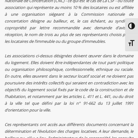
Nationale de Concertation (CNC) - ce qui est le cas de La CSF - ou toute
association qui représente au moins 10 % des locataires ou est affiliée
à une organisation siégeant à la Commission nationale de
concertation désigne au bailleur, et, le cas échéant, au syndic de
copropriété par lettre recommandée avec demande d’avis de
Passe
réception, le nom de trois au plus de ses représentants choisis parmi
les locataires de l’immeuble ou du groupe d’immeubles.
Chang
Les associations ci-dessus désignées doivent œuvrer dans le domaine
du logement. Elles doivent être indépendantes de tout parti politique
ou organisation philosophique, confessionnelle, ethnique ou raciale.
En outre, elles œuvrent dans le secteur locatif social et ne doivent pas
poursuivre des intérêts collectifs qui seraient en contradiction avec les
objectifs du logement social fixés par le code de la construction et de
l’habitation, et notamment par les articles L. 411 et L. 441, ou du droit
à la ville tel que défini par la loi n° 91-662 du 13 juillet 1991
d’orientation pour la ville.
Ces représentants ont accès aux différents documents concernant la
détermination et l’évolution des charges locatives. A leur demande, le