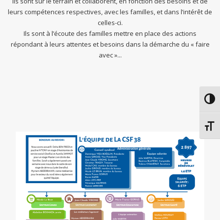
Ils sont sur le terrain et collaborent, en fonction des besoins et de
leurs compétences respectives, avec les familles, et dans l’intérêt de
celles-ci.
Ils sont à l’écoute des familles mettre en place des actions
répondant à leurs attentes et besoins dans la démarche du « faire
avec »...
Passe
Chang