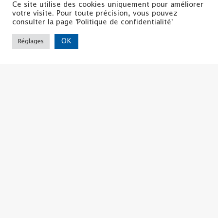
Ce site utilise des cookies uniquement pour améliorer
votre visite. Pour toute précision, vous pouvez
consulter la page 'Politique de confidentialité'
OK
Réglages
Politique de confidentialité
Mentions légales
Nous contacter
Copyright ©2022 | La CSF
Tous droits réservés
La CSF d'ISERE
8, Bis rue Hector BERLIOZ
38 000 GRENOBLE
04.76.44.57.71
udcsf38@la-csf.org