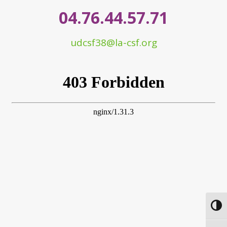
04.76.44.57.71
udcsf38@la-csf.org
Passe