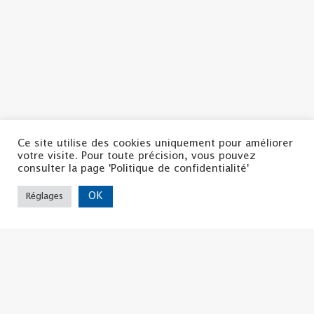
Ce site utilise des cookies uniquement pour améliorer
votre visite. Pour toute précision, vous pouvez
Politique de confidentialité
consulter la page 'Politique de confidentialité'
Mentions légales
Nous contacter
OK
Réglages
Copyright ©2022 | La CSF
Tous droits réservés
La CSF d'ISERE
8, Bis rue Hector BERLIOZ
38 000 GRENOBLE
04.76.44.57.71
udcsf38@la-csf.org