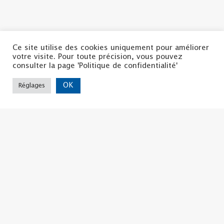
Ce site utilise des cookies uniquement pour améliorer
votre visite. Pour toute précision, vous pouvez
consulter la page 'Politique de confidentialité'
OK
Réglages
Politique de confidentialité
Mentions légales
Nous contacter
Copyright ©2022 | La CSF
Tous droits réservés
La CSF d'ISERE
8, Bis rue Hector BERLIOZ
38 000 GRENOBLE