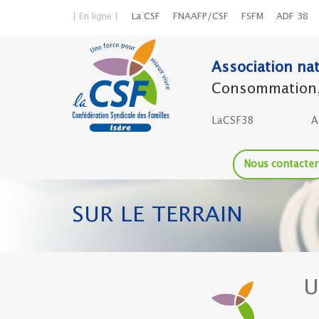
| En ligne |
La CSF
FNAAFP/CSF
FSFM
ADF 38
Association nat
Consommation, l
LaCSF38
A
Nous contacter
SUR LE TERRAIN
U