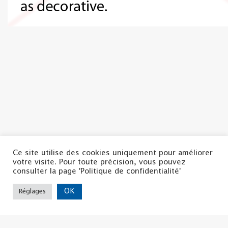
Ce site utilise des cookies uniquement pour améliorer
votre visite. Pour toute précision, vous pouvez
Politique de confidentialité
consulter la page 'Politique de confidentialité'
Mentions légales
Nous contacter
OK
Réglages
Copyright ©2022 | La CSF
Tous droits réservés