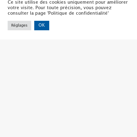
Ce site utilise des cookies uniquement pour améliorer
votre visite. Pour toute précision, vous pouvez
consulter la page 'Politique de confidentialité'
OK
Réglages
Politique de confidentialité
Mentions légales
Nous contacter
Copyright ©2022 | La CSF
Tous droits réservés
La CSF d'ISERE
8, Bis rue Hector BERLIOZ
38 000 GRENOBLE
04.76.44.57.71
udcsf38@la-csf.org