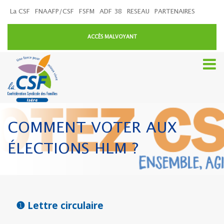
La CSF
FNAAFP/CSF
FSFM
ADF 38
RESEAU
PARTENAIRES
ACCÈS MALVOYANT
COMMENT VOTER AUX
ÉLECTIONS HLM ?
❶
Lettre circulaire