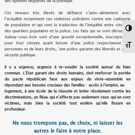
des opinions négatives de la politique.
Ces niveaux très élevés de défiance s’auto-alimentent avec
l’actualité notamment ces violences policières contre une catégorie
de population et qui sont la traduction de l’inégalité entre citoyens
Passe
des quartiers populaires et la police. Les faits qui se sont déroulés à
Aulnay-sous-bois sont d’une gravité exceptionnelle, inacceptables
pour tout citoyen ayant besoin d’une police respectueuse des
Chang
personnes et de leurs droits, ’une police garante des libertés et de la
sécurité publique.
Il y a urgence, urgence à re-souder la société autour du bien
commun. L’État garant des droits humains, doit renforcer la portée
du pacte républicain face aux enjeux du vivre-ensemble en
répondant aux besoins cruciaux des familles : accès à l’emploi, au
logement, à une école de la réussite et lutter résolument contre les
discriminations, un fléau qui n’affecte pas seulement ceux qui en sont
victimes, mais bien la société tout entière qu’elle fissure en
profondeur.
Ne nous trompons pas, de choix, ni laisser les
autres le faire à notre place.