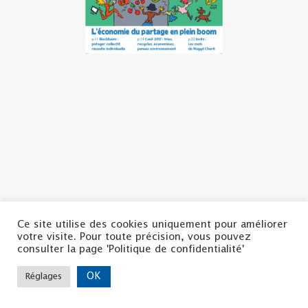
Ce site utilise des cookies uniquement pour améliorer
votre visite. Pour toute précision, vous pouvez
Politique de confidentialité
consulter la page 'Politique de confidentialité'
Mentions légales
Nous contacter
OK
Réglages
Copyright ©2022 | La CSF
Tous droits réservés