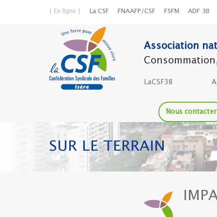
| En ligne |
La CSF
FNAAFP/CSF
FSFM
ADF 38
Association nat
Consommation, l
LaCSF38
A
Nous contacter
SUR LE TERRAIN
IMPA