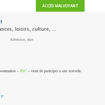
ACCÈS MALVOYANT
!
es, loisirs, culture, ...
Adhésion, don
onsommation –
INC
– vient de participer à une nouvelle
 ?’