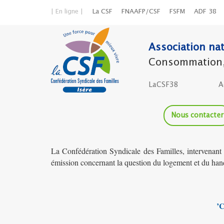
| En ligne |
La CSF
FNAAFP/CSF
FSFM
ADF 38
Association nat
Consommation, l
LaCSF38
A
Nous contacter
La Confédération Syndicale des Familles, intervenant
émission concernant la question du logement et du han
’C