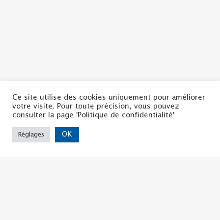
Ce site utilise des cookies uniquement pour améliorer
votre visite. Pour toute précision, vous pouvez
Politique de confidentialité
consulter la page 'Politique de confidentialité'
Mentions légales
Nous contacter
OK
Réglages
Copyright ©2022 | La CSF
Tous droits réservés
La CSF d'ISERE
8, Bis rue Hector BERLIOZ
38 000 GRENOBLE
04.76.44.57.71
udcsf38@la-csf.org