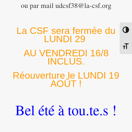
ou par mail udcsf38@la-csf.org
La CSF sera fermée du
Passe
LUNDI 29
Chang
AU VENDREDI 16/8
INCLUS.
Réouverture le LUNDI 19
AOÛT !
Bel été à tou.te.s !