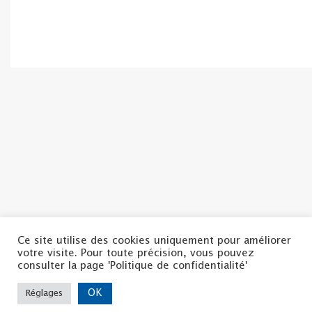
Ce site utilise des cookies uniquement pour améliorer
votre visite. Pour toute précision, vous pouvez
Politique de confidentialité
consulter la page 'Politique de confidentialité'
Mentions légales
Nous contacter
OK
Réglages
Copyright ©2022 | La CSF