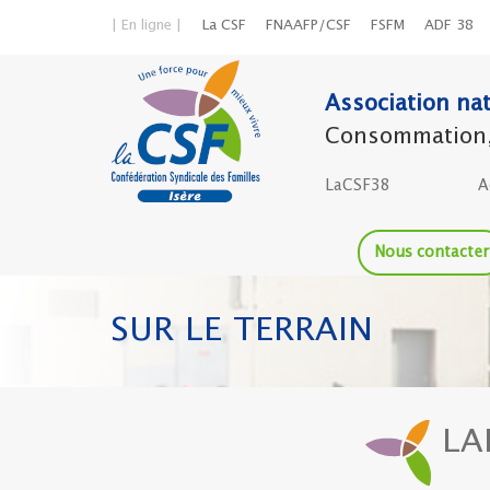
| En ligne |
La CSF
FNAAFP/CSF
FSFM
ADF 38
Association nat
Consommation, l
LaCSF38
A
Nous contacter
SUR LE TERRAIN
LA