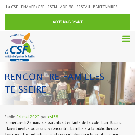
La CSF
FNAAFP/CSF
FSFM
ADF 38
RESEAU
PARTENAIRES
ACCÈS MALVOYANT
RENCONTRE FAMILLES
TEISSEIRE
Publié
24 mai 2022
par
csf38
Le mercredi 25 juin, les parents et enfants de l’école Jean-Racine
étaient invités pour une « rencontre familles » à la bibliothèque
Teisseire. Les enfants avaient préparé des questions et certains